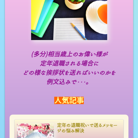
(多分)相当歳上のお偉い様が
定年退職される場合に
どの様な挨拶状を送ればいいのかを
例文込みで・・・。
人気記事
定年の退職祝いで送るメッセー
ジの悩み解決