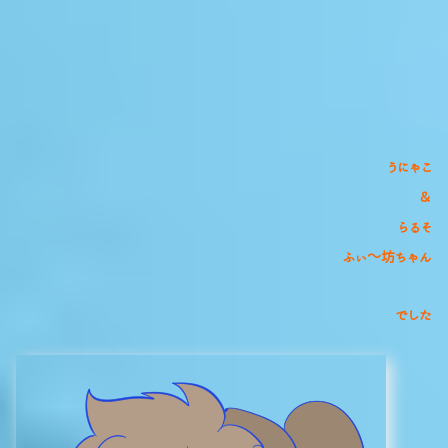
うにゃこ
＆
らるそ
ふぃ～坊ちゃん
でした