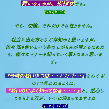
舞い
、挨拶状
なんかが
で
す。
(*・∀-)ｂ ﾃﾞｽ
でも、勿論、それだけでは在りません。
社会に出た方なら ご存知かと思いますが、
色々 知り合いという名の しがらみが増えるにあた
り、様々なマナーを知っていく事となると思いま
す。
なんて ぶ
『今時の若いやつは・・ﾌﾞﾂﾌﾞﾂ･･･』
つくさ言われるよりは、
と、感心し
『若いのによく知ってなぁ・・・』
てもらえる方が、いいに決まってますよね
(；・∀・) ﾝﾀﾞ ﾝﾀﾞ