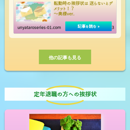
転勤時の挨拶状は 送らないとデ
メリット！？
～奥様ver.
unyataroseries-01.com
2020.06.03
他の記事も見る
定年退職の方への挨拶状