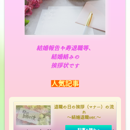
結婚報告や寿退職等、
結婚絡みの
挨拶状です
人気記事
退職の日の挨拶（マナー）の流
れ
～結婚退職ver.～