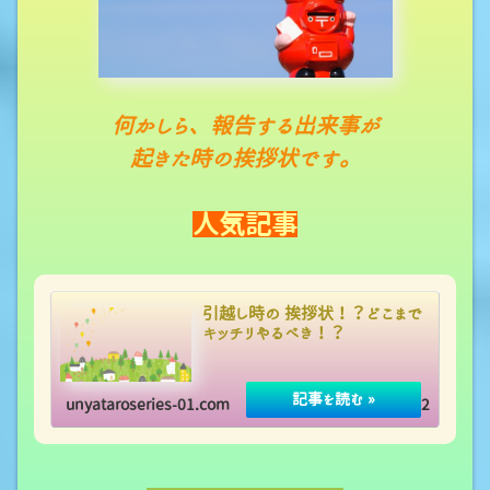
何かしら、報告する出来事が
起きた時の挨拶状です。
人気記事
引越し時の 挨拶状！？どこまで
キッチリやるべき！？
unyataroseries-01.com
2020.09.12