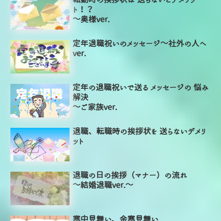
ト！？
～奥様ver.
定年退職祝いのメッセージ～社外の人へ
ver.
定年の退職祝いで送る メッセージの 悩み
解決
～ご家族ver.
退職、転職時の挨拶状を 送らないデメリ
ット
退職の日の挨拶（マナー）の流れ
～結婚退職ver.～
寒中見舞い、余寒見舞い