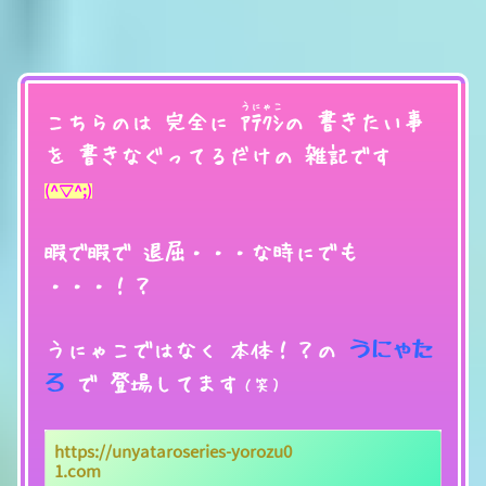
うにゃこ
こちらのは 完全に
ｱﾃｸｼ
の 書きたい事
を 書きなぐってるだけの 雑記です
(^▽^;)
暇で暇で 退屈・・・な時にでも
・・・！？
うにゃこではなく 本体！？の
うにゃた
ろ
で 登場してます
（笑）
https://unyataroseries-yorozu0
1.com