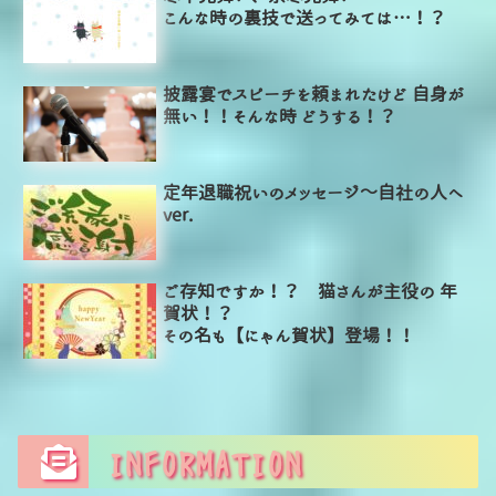
こんな時の裏技で送ってみては…！？
披露宴でスピーチを頼まれたけど 自身が
無い！！そんな時 どうする！？
定年退職祝いのメッセージ～自社の人へ
ver.
ご存知ですか！？ 猫さんが主役の 年
賀状！？
その名も【にゃん賀状】登場！！
INFORMATION