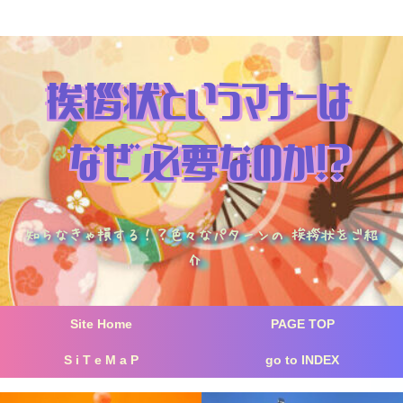
知らなきゃ損する！？色々なパターンの 挨拶状をご紹
介
Site Home
PAGE TOP
S i T e M a P
go to INDEX