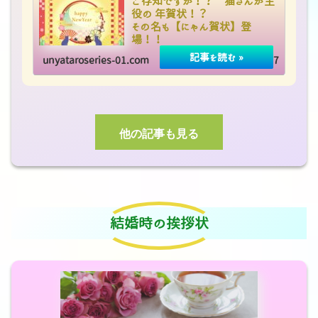
ご存知ですか！？ 猫さんが主
役の 年賀状！？
その名も【にゃん賀状】登
場！！
unyataroseries-01.com
2020.10.07
他の記事も見る
結婚時の挨拶状