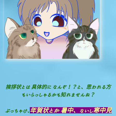
挨拶状とは 具体的に なんぞ！？と、思われる方
もいらっしゃるかも知れませんね？
年賀状とか 暑中、
寒中見
ぶっちゃけ､
ないし