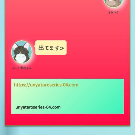
らる～そ
出てます
ﾆｬ
ふぃ～坊ちゃん
https://unyataroseries-04.com
unyataroseries-04.com