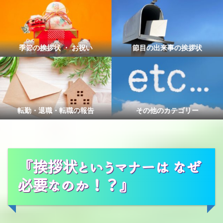
季節の挨拶状 ・ お祝い
節目の出来事の挨拶状
転勤・退職・転職の報告
その他のカテゴリー
『挨拶状というマナーは なぜ
必要なのか！？』