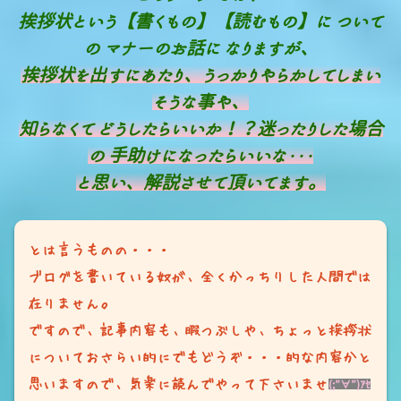
挨拶状という【書くもの】【読むもの】に ついて
の マナーのお話に なりますが、
挨拶状を出すにあたり、うっかりやらかしてしまい
そうな事や、
知らなくて どうしたらいいか！？迷ったりした場合
の 手助けになったらいいな・・・
と思い、解説させて頂いてます。
とは言うものの・・・
ブログを書いている奴が、全くかっちりした人間では
在りません。
ですので、記事内容も、暇つぶしや、ちょっと挨拶状
についておさらい的にでもどうぞ・・・的な内容かと
思いますので、気楽に読んでやって下さいませ
(;”∀”)ｱｾ