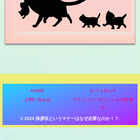
HOME
S i T e M a P
お問い合わせ
プライバシーポリシー＆免責事
項
© 2020 挨拶状というマナーはなぜ必要なのか！？.